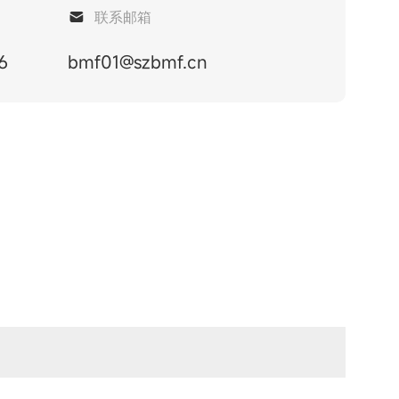
联系邮箱
6
bmf01@szbmf.cn